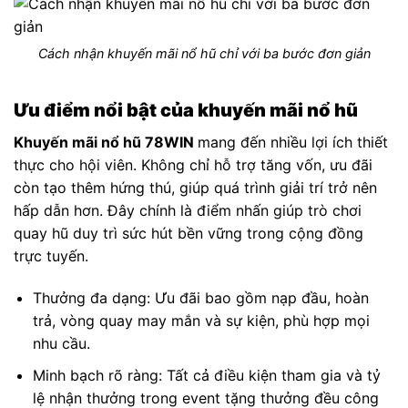
Cách nhận khuyến mãi nổ hũ chỉ với ba bước đơn giản
Ưu điểm nổi bật của khuyến mãi nổ hũ
Khuyến mãi nổ hũ 78WIN
mang đến nhiều lợi ích thiết
thực cho hội viên. Không chỉ hỗ trợ tăng vốn, ưu đãi
còn tạo thêm hứng thú, giúp quá trình giải trí trở nên
hấp dẫn hơn. Đây chính là điểm nhấn giúp trò chơi
quay hũ duy trì sức hút bền vững trong cộng đồng
trực tuyến.
Thưởng đa dạng: Ưu đãi bao gồm nạp đầu, hoàn
trả, vòng quay may mắn và sự kiện, phù hợp mọi
nhu cầu.
Minh bạch rõ ràng: Tất cả điều kiện tham gia và tỷ
lệ nhận thưởng trong event tặng thưởng đều công