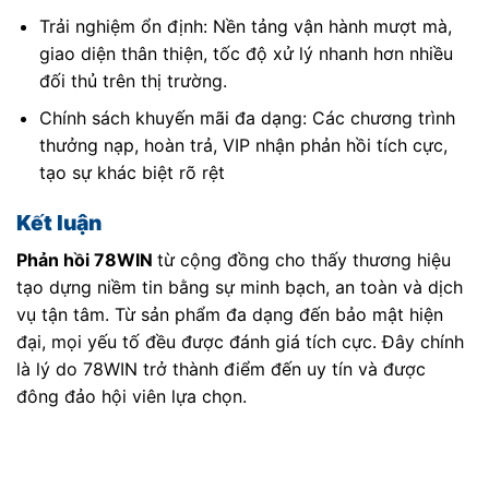
Trải nghiệm ổn định: Nền tảng vận hành mượt mà,
giao diện thân thiện, tốc độ xử lý nhanh hơn nhiều
đối thủ trên thị trường.
Chính sách khuyến mãi đa dạng: Các chương trình
thưởng nạp, hoàn trả, VIP nhận phản hồi tích cực,
tạo sự khác biệt rõ rệt
Kết luận
Phản hồi 78WIN
từ cộng đồng cho thấy thương hiệu
tạo dựng niềm tin bằng sự minh bạch, an toàn và dịch
vụ tận tâm. Từ sản phẩm đa dạng đến bảo mật hiện
đại, mọi yếu tố đều được đánh giá tích cực. Đây chính
là lý do 78WIN trở thành điểm đến uy tín và được
đông đảo hội viên lựa chọn.