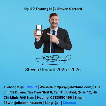
Đại Sứ Thương Hiệu Steven Gerrard
Thương hiệu:
78WIN
|
Website:
https://djalexhino.com/
| Địa
chỉ:
52 Đường Tân Thới Nhất 8, Tân Thới Nhất, Quận 12, Hồ
Chí Minh, Việt Nam
|
Hotline:
0583650499
|
Email:
78win@djalexhino.com |
Sáng lập: |
Sitemap