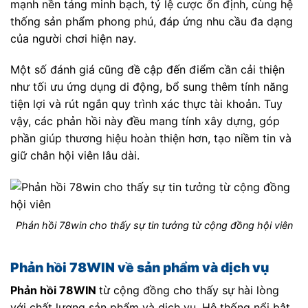
mạnh nền tảng minh bạch, tỷ lệ cược ổn định, cùng hệ
thống sản phẩm phong phú, đáp ứng nhu cầu đa dạng
của người chơi hiện nay.
Một số đánh giá cũng đề cập đến điểm cần cải thiện
như tối ưu ứng dụng di động, bổ sung thêm tính năng
tiện lợi và rút ngắn quy trình xác thực tài khoản. Tuy
vậy, các phản hồi này đều mang tính xây dựng, góp
phần giúp thương hiệu hoàn thiện hơn, tạo niềm tin và
giữ chân hội viên lâu dài.
Phản hồi 78win cho thấy sự tin tưởng từ cộng đồng hội viên
Phản hồi 78WIN về sản phẩm và dịch vụ
Phản hồi 78WIN
từ cộng đồng cho thấy sự hài lòng
với chất lượng sản phẩm và dịch vụ. Hệ thống nổi bật