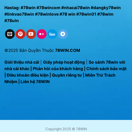
Hastag: #78win #78wincom #nhacai78win #dangky78win
#linkvao78win #78winlove #78 win #78win01 #78wim
#78ưin
©2025 Bản Quyền Thuộc
78WIN.COM
Giới thiệu nhà cái
|
Giấy phép hoạt động
|
So sánh 78win với
nhà cái khác
|
Phản hồi của khách hàng
|
Chính sách bảo mật
|
Điều khoản điều kiện
|
Quyền riêng tư
|
Miễn Trừ Trách
Nhiệm
|
Liên hệ 78WIN
Copyright 2025 © 78WIN