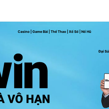
Casino
|
Game Bài
|
Thể Thao
|
Xổ Số
|
Nổ Hũ
Đại S