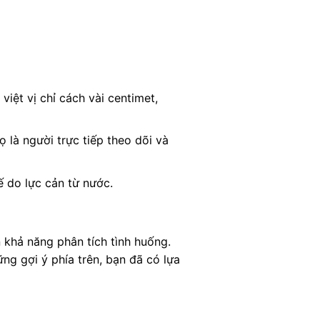
việt vị chỉ cách vài centimet,
ọ là người trực tiếp theo dõi và
ế do lực cản từ nước.
khả năng phân tích tình huống.
ng gợi ý phía trên, bạn đã có lựa