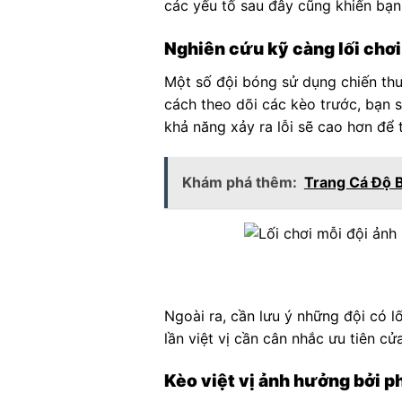
các yếu tố sau đây cũng khiến bạn
Nghiên cứu kỹ càng lối chơi
Một số đội bóng sử dụng chiến thu
cách theo dõi các
kèo
trước, bạn 
khả năng xảy ra lỗi sẽ cao hơn để 
Khám phá thêm:
Trang Cá Độ 
Ngoài ra, cần lưu ý những đội có lố
lần việt vị cần cân nhắc ưu tiên cử
Kèo việt vị ảnh hưởng bởi p