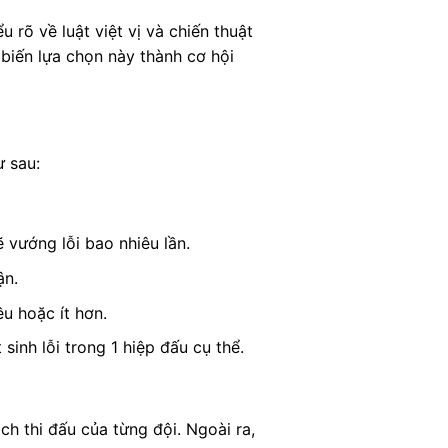
 rõ về luật việt vị và chiến thuật
biến lựa chọn này thành cơ hội
 sau:
 vướng lỗi bao nhiêu lần.
ận.
ều hoặc ít hơn.
inh lỗi trong 1 hiệp đấu cụ thể.
h thi đấu của từng đội. Ngoài ra,