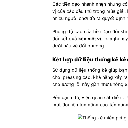
Các tiền đạo nhanh nhẹn nhưng có 
vị của các cầu thủ trong mùa giải,
nhiều người chơi đề ra quyết định
Phong độ cao của tiền đạo đôi khi 
đổi kết quả
kèo việt vị
. Inzaghi ha
dưới hậu vệ đối phương.
Kết hợp dữ liệu thống kê kè
Sử dụng dữ liệu thống kê giúp bạn
chơi pressing cao, khả năng xảy ra 
cho lượng lỗi này gần như không x
Bên cạnh đó, việc quan sát diễn biế
một đội liên tục dâng cao tấn công