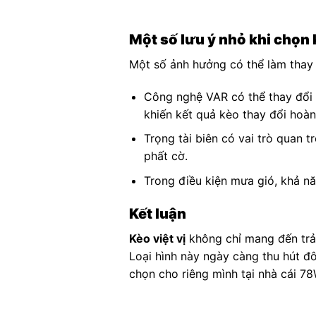
Một số lưu ý nhỏ khi chọn 
Một số ảnh hưởng có thể làm thay 
Công nghệ VAR có thể thay đổi kế
khiến kết quả kèo thay đổi hoàn
Trọng tài biên có vai trò quan t
phất cờ.
Trong điều kiện mưa gió, khả nă
Kết luận
Kèo việt vị
không chỉ mang đến trải
Loại hình này ngày càng thu hút đô
chọn cho riêng mình tại nhà cái 78