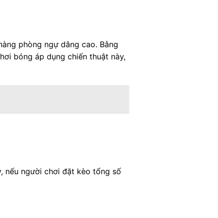
ó hàng phòng ngự dâng cao. Bằng
chơi bóng áp dụng chiến thuật này,
y, nếu người chơi đặt kèo tổng số