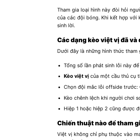
Tham gia loại hình này đòi hỏi ngườ
của các đội bóng. Khi kết hợp với
sinh lời.
Các dạng kèo việt vị đã và
Dưới đây là những hình thức tham 
Tổng số lần phát sinh lỗi này để
Kèo việt vị
của một cầu thủ cụ th
Chọn đội mắc lỗi offside trước:
Kèo chênh lệch khi người chơi so
Hiệp 1 hoặc hiệp 2 cũng được đư
Chiến thuật nào để tham gi
Việt vị không chỉ phụ thuộc vào m