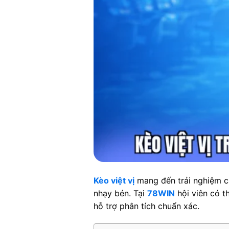
Kèo việt vị
mang đến trải nghiệm cá
nhạy bén. Tại
78WIN
hội viên có t
hỗ trợ phân tích chuẩn xác.