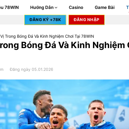
iệu 78WIN
Hướng Dẫn
Casino
Game Bài
T
ĐĂNG KÝ +78K
ĐĂNG NHẬP
 Vị Trong Bóng Đá Và Kinh Nghiệm Chơi Tại 78WIN
Trong Bóng Đá Và Kinh Nghiệm 
xem
Đăng ngày 05.01.2026