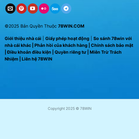
©2025 Bản Quyền Thuộc
78WIN.COM
Giới thiệu nhà cái
|
Giấy phép hoạt động
|
So sánh 78win với
nhà cái khác
|
Phản hồi của khách hàng
|
Chính sách bảo mật
|
Điều khoản điều kiện
|
Quyền riêng tư
|
Miễn Trừ Trách
Nhiệm
|
Liên hệ 78WIN
Copyright 2025 © 78WIN