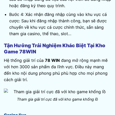
hoặc đăng ký theo quy trình.
Bước 4: Xác nhận đăng nhập cùng vào khu vực cá
cược: Sau khi đăng nhập thành công, bạn sẽ được
chuyển về khu vực cá cược chính thức, sẵn sàng
tham gia casino, thể thao, slot…
Tận Hưởng Trải Nghiệm Khác Biệt Tại Kho
Game 78WIN
Hệ thống giải trí của
78 WIN
đang mở rộng mạnh mẽ
với hơn 3000 sản phẩm đa lĩnh vực. Điều này mang
đến kho nội dung phong phú phù hợp cho mọi phong
cách giải trí.
Tham gia giải trí cực đã với kho game khổng lồ