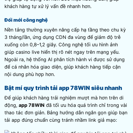
khách hàng tự xử lý vấn đề nhanh hơn.
Đổi mới công nghệ
Nền tảng thường xuyên nâng cấp hạ tầng theo chu kỳ
3 tháng/lần, ứng dụng CDN đa vùng để giảm độ trễ
xuống còn 0,8–1,2 giây. Công nghệ tối ưu hình ảnh
giúp casino live hiển thị rõ nét ngay trên mạng yếu.
Ngoài ra, hệ thống AI phân tích hành vi được sử dụng
để cá nhân hóa giao diện, giúp khách hàng tiếp cận
nội dung phù hợp hơn.
Bật mí quy trình tải app 78WIN siêu nhanh
Để giúp khách hàng trải nghiệm mượt mà hơn trên di
động,
app
78WIN
đã tối ưu hóa quá trình chỉ trong vài
thao tác đơn giản. Bảng hướng dẫn ngắn gọn giúp bạn
tải app đúng chuẩn cùng tránh nhầm link giả mạo: