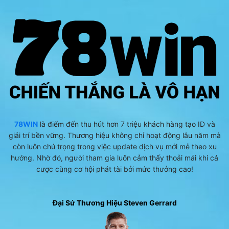
78WIN
là điểm đến thu hút hơn 7 triệu khách hàng tạo ID và
giải trí bền vững. Thương hiệu không chỉ hoạt động lâu năm mà
còn luôn chú trọng trong việc update dịch vụ mới mẻ theo xu
hướng. Nhờ đó, người tham gia luôn cảm thấy thoải mái khi cá
cược cùng cơ hội phát tài bởi mức thưởng cao!
Đại Sứ Thương Hiệu Steven Gerrard