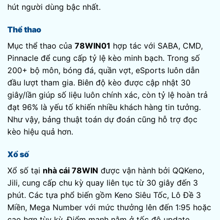
hút người dùng bậc nhất.
Thể thao
Mục thể thao của
78WIN01
hợp tác với SABA, CMD,
Pinnacle để cung cấp tỷ lệ kèo minh bạch. Trong số
200+ bộ môn, bóng đá, quần vợt, eSports luôn dẫn
đầu lượt tham gia. Biên độ kèo được cập nhật 30
giây/lần giúp số liệu luôn chính xác, còn tỷ lệ hoàn trả
đạt 96% là yếu tố khiến nhiều khách hàng tin tưởng.
Như vậy, bảng thuật toán dự đoán cũng hỗ trợ đọc
kèo hiệu quả hơn.
Xổ số
Xổ số tại
nhà cái
78WIN
được vận hành bởi QQKeno,
Jili, cung cấp chu kỳ quay liên tục từ 30 giây đến 3
phút. Các tựa phổ biến gồm Keno Siêu Tốc, Lô Đề 3
Miền, Mega Number với mức thưởng lên đến 1:95 hoặc
cao hơn tùy kỳ. Điểm mạnh nằm ở tốc độ update