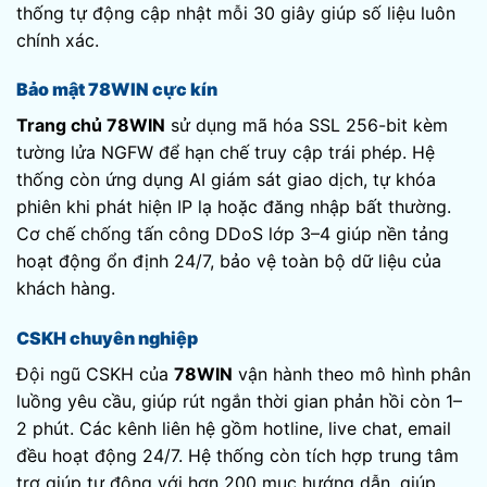
thống tự động cập nhật mỗi 30 giây giúp số liệu luôn
chính xác.
Bảo mật 78WIN cực kín
Trang chủ 78WIN
sử dụng mã hóa SSL 256-bit kèm
tường lửa NGFW để hạn chế truy cập trái phép. Hệ
thống còn ứng dụng AI giám sát giao dịch, tự khóa
phiên khi phát hiện IP lạ hoặc đăng nhập bất thường.
Cơ chế chống tấn công DDoS lớp 3–4 giúp nền tảng
hoạt động ổn định 24/7, bảo vệ toàn bộ dữ liệu của
khách hàng.
CSKH chuyên nghiệp
Đội ngũ CSKH của
78WIN
vận hành theo mô hình phân
luồng yêu cầu, giúp rút ngắn thời gian phản hồi còn 1–
2 phút. Các kênh liên hệ gồm hotline, live chat, email
đều hoạt động 24/7. Hệ thống còn tích hợp trung tâm
trợ giúp tự động với hơn 200 mục hướng dẫn, giúp