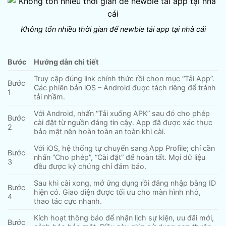
Không tốn nhiều thời gian để newbie tải app tại nhà cái
Bước
Hướng dẫn chi tiết
Truy cập đúng link chính thức rồi chọn mục “Tải App”.
Bước
Các phiên bản iOS – Android được tách riêng để tránh
1
tải nhầm.
Với Android, nhấn “Tải xuống APK” sau đó cho phép
Bước
cài đặt từ nguồn đáng tin cậy. App đã được xác thực
2
bảo mật nên hoàn toàn an toàn khi cài.
Với iOS, hệ thống tự chuyển sang App Profile; chỉ cần
Bước
nhấn “Cho phép”, “Cài đặt” để hoàn tất. Mọi dữ liệu
3
đều được ký chứng chỉ đảm bảo.
Sau khi cài xong, mở ứng dụng rồi đăng nhập bằng ID
Bước
hiện có. Giao diện được tối ưu cho màn hình nhỏ,
4
thao tác cực nhanh.
Kích hoạt thông báo để nhận lịch sự kiện, ưu đãi mới,
Bước